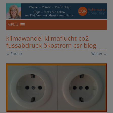
CSR-Beratung aus NRW
Für eine Ökonomie im Einklang mit Mensch und Natur
Zum
MENÜ
Inhalt
springen
klimawandel klimaflucht co2
fussabdruck ökostrom csr blog
← Zurück
Weiter →