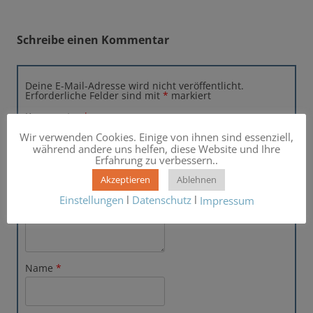
Schreibe einen Kommentar
Deine E-Mail-Adresse wird nicht veröffentlicht.
Erforderliche Felder sind mit
*
markiert
Kommentar
*
Wir verwenden Cookies. Einige von ihnen sind essenziell,
während andere uns helfen, diese Website und Ihre
Erfahrung zu verbessern..
Akzeptieren
Ablehnen
Einstellungen
l
Datenschutz
l
Impressum
Name
*