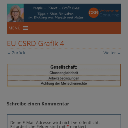
CSR-Beratung aus NRW
Für eine Ökonomie im Einklang mit Mensch und Natur
Zum
MENÜ
Inhalt
springen
EU CSRD Grafik 4
← Zurück
Weiter →
Schreibe einen Kommentar
Deine E-Mail-Adresse wird nicht veröffentlicht.
Erforderliche Felder sind mit
*
markiert