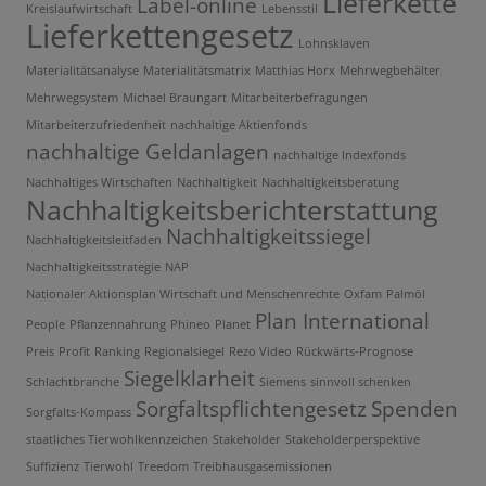
Lieferkette
Label-online
Kreislaufwirtschaft
Lebensstil
Lieferkettengesetz
Lohnsklaven
Materialitätsanalyse
Materialitätsmatrix
Matthias Horx
Mehrwegbehälter
Mehrwegsystem
Michael Braungart
Mitarbeiterbefragungen
Mitarbeiterzufriedenheit
nachhaltige Aktienfonds
nachhaltige Geldanlagen
nachhaltige Indexfonds
Nachhaltiges Wirtschaften
Nachhaltigkeit
Nachhaltigkeitsberatung
Nachhaltigkeitsberichterstattung
Nachhaltigkeitssiegel
Nachhaltigkeitsleitfaden
Nachhaltigkeitsstrategie
NAP
Nationaler Aktionsplan Wirtschaft und Menschenrechte
Oxfam
Palmöl
Plan International
People
Pflanzennahrung
Phineo
Planet
Preis
Profit
Ranking
Regionalsiegel
Rezo Video
Rückwärts-Prognose
Siegelklarheit
Schlachtbranche
Siemens
sinnvoll schenken
Sorgfaltspflichtengesetz
Spenden
Sorgfalts-Kompass
staatliches Tierwohlkennzeichen
Stakeholder
Stakeholderperspektive
Suffizienz
Tierwohl
Treedom
Treibhausgasemissionen