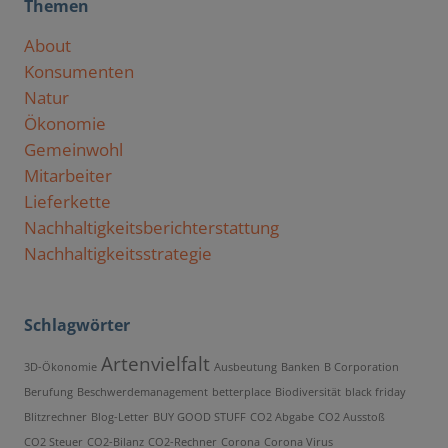
Themen
About
Konsumenten
Natur
Ökonomie
Gemeinwohl
Mitarbeiter
Lieferkette
Nachhaltigkeitsberichterstattung
Nachhaltigkeitsstrategie
Schlagwörter
Artenvielfalt
3D-Ökonomie
Ausbeutung
Banken
B Corporation
Berufung
Beschwerdemanagement
betterplace
Biodiversität
black friday
Blitzrechner
Blog-Letter
BUY GOOD STUFF
CO2 Abgabe
CO2 Ausstoß
CO2 Steuer
CO2-Bilanz
CO2-Rechner
Corona
Corona Virus