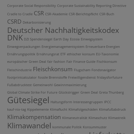
Corporate Social Responsibility
Corporate Sustainability Reporting Directive
CSR
Cradle to Cradle
CSR-Akademie
CSR-Berichtspflicht
CSR-Buch
CSRD
Dekarbonisierung
Deutscher Nachhaltigkeitskodex
DNK
DZI Spendensiegel
Earth Day
Ecosia
Einwegsystem
Einwegverpackungen
Energiemanagementsystem
Erneuerbare Energien
Ernährungspolitik
Ernährungsrat
ETF
ethischer konsum
EU-Taxonomie
europäischer Green Deal
fair fashion
Fair Finance Guide
Fischkonsum
Fleischkonsum
Fleischindustrie
Flugscham
Fondsnavigator
footprintcalculator
fossile Brennstoffe
Freiwilligendienst
fridaysforfuture
Fußabdrucktest
Gemeinwohl
Gewinnmaximierung
Global Climate Strike For Future
Glückstrigger
Green Deal
Greta Thunberg
Gütesiegel
Haltungsform
Interessengruppen
IPCC
kauf-nix-tag
Kippelemente
Klimaflucht
Klimafolgeschäden
Klimafußabdruck
Klimakompensation
Klimaneutralität
Klimaschutz
Klimastreik
Klimawandel
kommunale Politik
Konsummuster