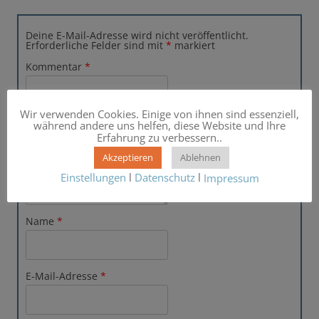
Deine E-Mail-Adresse wird nicht veröffentlicht.
Erforderliche Felder sind mit
*
markiert
Kommentar
*
Wir verwenden Cookies. Einige von ihnen sind essenziell,
während andere uns helfen, diese Website und Ihre
Erfahrung zu verbessern..
Akzeptieren
Ablehnen
Einstellungen
l
Datenschutz
l
Impressum
Name
*
E-Mail-Adresse
*