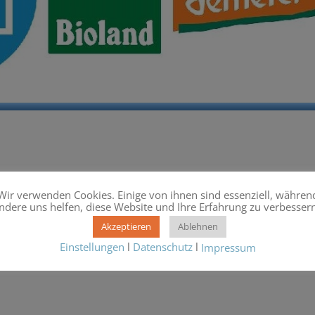
Wir verwenden Cookies. Einige von ihnen sind essenziell, währen
veröffentlicht.
Erforderliche Felder sind mit
*
markiert
ndere uns helfen, diese Website und Ihre Erfahrung zu verbessern
Akzeptieren
Ablehnen
Einstellungen
l
Datenschutz
l
Impressum