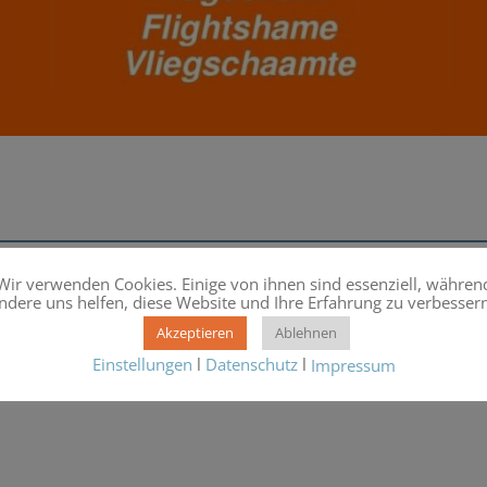
veröffentlicht.
Erforderliche Felder sind mit
*
markiert
Wir verwenden Cookies. Einige von ihnen sind essenziell, währen
ndere uns helfen, diese Website und Ihre Erfahrung zu verbessern
Akzeptieren
Ablehnen
Einstellungen
l
Datenschutz
l
Impressum