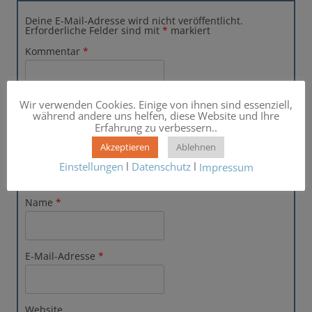
Deine E-Mail-Adresse wird nicht veröffentlicht.
Erforderliche Felder sind mit
*
markiert
Kommentar
*
Wir verwenden Cookies. Einige von ihnen sind essenziell,
während andere uns helfen, diese Website und Ihre
Erfahrung zu verbessern..
Akzeptieren
Ablehnen
Einstellungen
l
Datenschutz
l
Impressum
Name
*
E-Mail-Adresse
*
Website