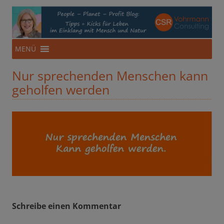
CSR-Beratung aus NRW
Für eine Ökonomie im Einklang mit Mensch und Natur
Zum
MENÜ
Inhalt
springen
Nur sprechenden Menschen kann
geholfen werden
Schreibe einen Kommentar