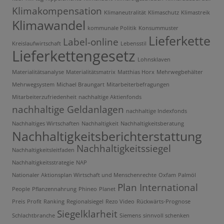
Klimakompensation
Klimaneutralität
Klimaschutz
Klimastreik
Klimawandel
kommunale Politik
Konsummuster
Lieferkette
Label-online
Kreislaufwirtschaft
Lebensstil
Lieferkettengesetz
Lohnsklaven
Materialitätsanalyse
Materialitätsmatrix
Matthias Horx
Mehrwegbehälter
Mehrwegsystem
Michael Braungart
Mitarbeiterbefragungen
Mitarbeiterzufriedenheit
nachhaltige Aktienfonds
nachhaltige Geldanlagen
nachhaltige Indexfonds
Nachhaltiges Wirtschaften
Nachhaltigkeit
Nachhaltigkeitsberatung
Nachhaltigkeitsberichterstattung
Nachhaltigkeitssiegel
Nachhaltigkeitsleitfaden
Nachhaltigkeitsstrategie
NAP
Nationaler Aktionsplan Wirtschaft und Menschenrechte
Oxfam
Palmöl
Plan International
People
Pflanzennahrung
Phineo
Planet
Preis
Profit
Ranking
Regionalsiegel
Rezo Video
Rückwärts-Prognose
Siegelklarheit
Schlachtbranche
Siemens
sinnvoll schenken