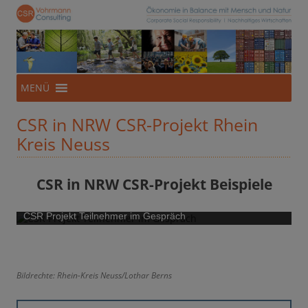
CSR-Beratung aus NRW
Für eine Ökonomie im Einklang mit Mensch und Natur
Zum
MENÜ
Inhalt
springen
CSR in NRW CSR-Projekt Rhein
Kreis Neuss
CSR in NRW CSR-Projekt Beispiele
CSR Projekt Teilnehmer im Gespräch
Bildrechte: Rhein-Kreis Neuss/Lothar Berns