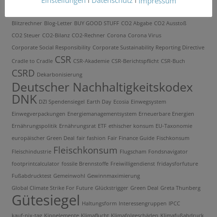
Einstellungen
l
Datenschutz
l
Impressum
Berufung
Beschwerdemanagement
betterplace
Biodiversität
black friday
Blitzrechner
Blog-Letter
BUY GOOD STUFF
CO2 Abgabe
CO2 Ausstoß
CO2 Steuer
CO2-Bilanz
CO2-Rechner
Corona
Corona Virus
Corporate Social Responsibility
Corporate Sustainability Reporting Directive
CSR
Cradle to Cradle
CSR-Akademie
CSR-Berichtspflicht
CSR-Buch
CSRD
Dekarbonisierung
Deutscher Nachhaltigkeitskodex
DNK
DZI Spendensiegel
Earth Day
Ecosia
Einwegsystem
Einwegverpackungen
Energiemanagementsystem
Erneuerbare Energien
Ernährungspolitik
Ernährungsrat
ETF
ethischer konsum
EU-Taxonomie
europäischer Green Deal
fair fashion
Fair Finance Guide
Fischkonsum
Fleischkonsum
Fleischindustrie
Flugscham
Fondsnavigator
footprintcalculator
fossile Brennstoffe
Freiwilligendienst
fridaysforfuture
Fußabdrucktest
Gemeinwohl
Gewinnmaximierung
Global Climate Strike For Future
Glückstrigger
Green Deal
Greta Thunberg
Gütesiegel
Haltungsform
Interessengruppen
IPCC
kauf-nix-tag
Kippelemente
Klimaflucht
Klimafolgeschäden
Klimafußabdruck