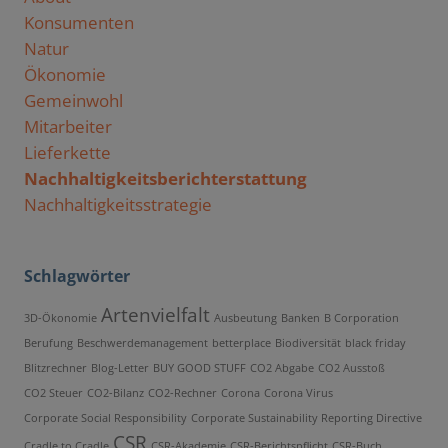
Konsumenten
Natur
Ökonomie
Gemeinwohl
Mitarbeiter
Lieferkette
Nachhaltigkeitsberichterstattung
Nachhaltigkeitsstrategie
Schlagwörter
Artenvielfalt
3D-Ökonomie
Ausbeutung
Banken
B Corporation
Berufung
Beschwerdemanagement
betterplace
Biodiversität
black friday
Blitzrechner
Blog-Letter
BUY GOOD STUFF
CO2 Abgabe
CO2 Ausstoß
CO2 Steuer
CO2-Bilanz
CO2-Rechner
Corona
Corona Virus
Corporate Social Responsibility
Corporate Sustainability Reporting Directive
CSR
Cradle to Cradle
CSR-Akademie
CSR-Berichtspflicht
CSR-Buch