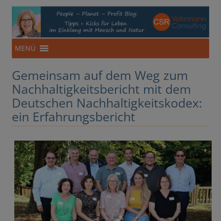
CSR-Beratung aus NRW
Für eine Ökonomie im Einklang mit Mensch und Natur
Zum
MENÜ
Inhalt
springen
Gemeinsam auf dem Weg zum
Nachhaltigkeitsbericht mit dem
Deutschen Nachhaltigkeitskodex:
ein Erfahrungsbericht