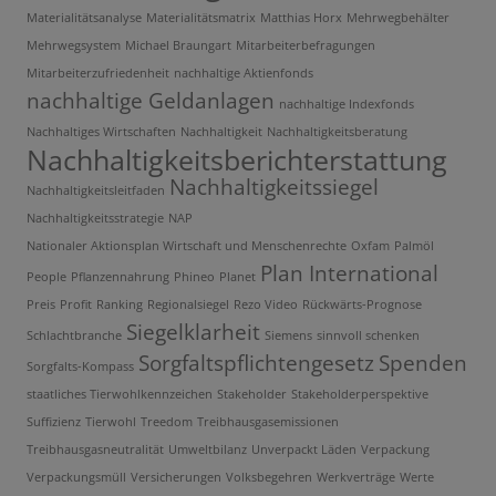
Materialitätsanalyse
Materialitätsmatrix
Matthias Horx
Mehrwegbehälter
Mehrwegsystem
Michael Braungart
Mitarbeiterbefragungen
Mitarbeiterzufriedenheit
nachhaltige Aktienfonds
nachhaltige Geldanlagen
nachhaltige Indexfonds
Nachhaltiges Wirtschaften
Nachhaltigkeit
Nachhaltigkeitsberatung
Nachhaltigkeitsberichterstattung
Nachhaltigkeitssiegel
Nachhaltigkeitsleitfaden
Nachhaltigkeitsstrategie
NAP
Nationaler Aktionsplan Wirtschaft und Menschenrechte
Oxfam
Palmöl
Plan International
People
Pflanzennahrung
Phineo
Planet
Preis
Profit
Ranking
Regionalsiegel
Rezo Video
Rückwärts-Prognose
Siegelklarheit
Schlachtbranche
Siemens
sinnvoll schenken
Sorgfaltspflichtengesetz
Spenden
Sorgfalts-Kompass
staatliches Tierwohlkennzeichen
Stakeholder
Stakeholderperspektive
Suffizienz
Tierwohl
Treedom
Treibhausgasemissionen
Treibhausgasneutralität
Umweltbilanz
Unverpackt Läden
Verpackung
Verpackungsmüll
Versicherungen
Volksbegehren
Werkverträge
Werte