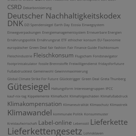
CSRD
Dekarbonisierung
Deutscher Nachhaltigkeitskodex
DNK
DZI Spendensiegel
Earth Day
Ecosia
Einwegsystem
Einwegverpackungen
Energiemanagementsystem
Erneuerbare Energien
Ernährungspolitik
Ernährungsrat
ETF
ethischer konsum
EU-Taxonomie
europäischer Green Deal
fair fashion
Fair Finance Guide
Fischkonsum
Fleischkonsum
Fleischindustrie
Flugscham
Fondsnavigator
footprintcalculator
fossile Brennstoffe
Freiwilligendienst
fridaysforfuture
Fußabdrucktest
Gemeinwohl
Gewinnmaximierung
Global Climate Strike For Future
Glückstrigger
Green Deal
Greta Thunberg
Gütesiegel
Haltungsform
Interessengruppen
IPCC
kauf-nix-tag
Kippelemente
Klimaflucht
Klimafolgeschäden
Klimafußabdruck
Klimakompensation
Klimaneutralität
Klimaschutz
Klimastreik
Klimawandel
kommunale Politik
Konsummuster
Lieferkette
Label-online
Kreislaufwirtschaft
Lebensstil
Lieferkettengesetz
Lohnsklaven