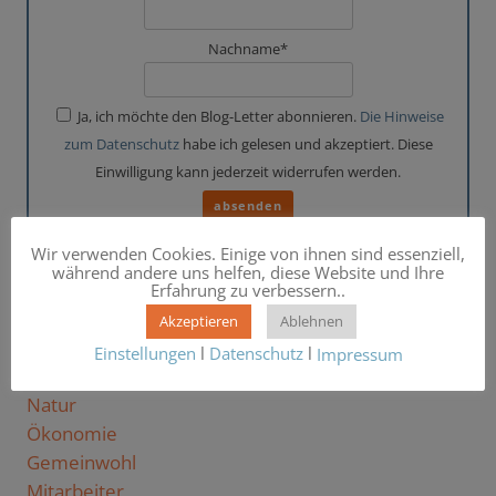
Nachname*
Ja, ich möchte den Blog-Letter abonnieren.
Die Hinweise
zum Datenschutz
habe ich gelesen und akzeptiert. Diese
Einwilligung kann jederzeit widerrufen werden.
Wir verwenden Cookies. Einige von ihnen sind essenziell,
während andere uns helfen, diese Website und Ihre
Erfahrung zu verbessern..
Themen
Akzeptieren
Ablehnen
About
Einstellungen
l
Datenschutz
l
Impressum
Konsumenten
Natur
Ökonomie
Gemeinwohl
Mitarbeiter