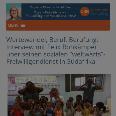
CSR-Beratung aus NRW
Für eine Ökonomie im Einklang mit Mensch und Natur
Zum
MENÜ
Inhalt
springen
Wertewandel, Beruf, Berufung:
Interview mit Felix Rohkämper
über seinen sozialen “weltwärts”-
Freiwilligendienst in Südafrika