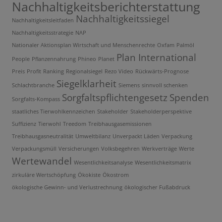
Nachhaltigkeitsberichterstattung
Nachhaltigkeitssiegel
Nachhaltigkeitsleitfaden
Nachhaltigkeitsstrategie
NAP
Nationaler Aktionsplan Wirtschaft und Menschenrechte
Oxfam
Palmöl
Plan International
People
Pflanzennahrung
Phineo
Planet
Preis
Profit
Ranking
Regionalsiegel
Rezo Video
Rückwärts-Prognose
Siegelklarheit
Schlachtbranche
Siemens
sinnvoll schenken
Sorgfaltspflichtengesetz
Spenden
Sorgfalts-Kompass
staatliches Tierwohlkennzeichen
Stakeholder
Stakeholderperspektive
Suffizienz
Tierwohl
Treedom
Treibhausgasemissionen
Treibhausgasneutralität
Umweltbilanz
Unverpackt Läden
Verpackung
Verpackungsmüll
Versicherungen
Volksbegehren
Werkverträge
Werte
Wertewandel
Wesentlichkeitsanalyse
Wesentlichkeitsmatrix
zirkuläre Wertschöpfung
Ökokiste
Ökostrom
ökologische Gewinn- und Verlustrechnung
ökologischer Fußabdruck