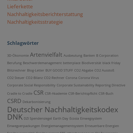
Lieferkette
Nachhaltigkeitsberichterstattung
Nachhaltigkeitsstrategie
Schlagwörter
Artenvielfalt
3D-Ökonomie
Ausbeutung
Banken
B Corporation
Berufung
Beschwerdemanagement
betterplace
Biodiversität
black friday
Blitzrechner
Blog-Letter
BUY GOOD STUFF
CO2 Abgabe
CO2 Ausstoß
CO2 Steuer
CO2-Bilanz
CO2-Rechner
Corona
Corona Virus
Corporate Social Responsibility
Corporate Sustainability Reporting Directive
CSR
Cradle to Cradle
CSR-Akademie
CSR-Berichtspflicht
CSR-Buch
CSRD
Dekarbonisierung
Deutscher Nachhaltigkeitskodex
DNK
DZI Spendensiegel
Earth Day
Ecosia
Einwegsystem
Einwegverpackungen
Energiemanagementsystem
Erneuerbare Energien