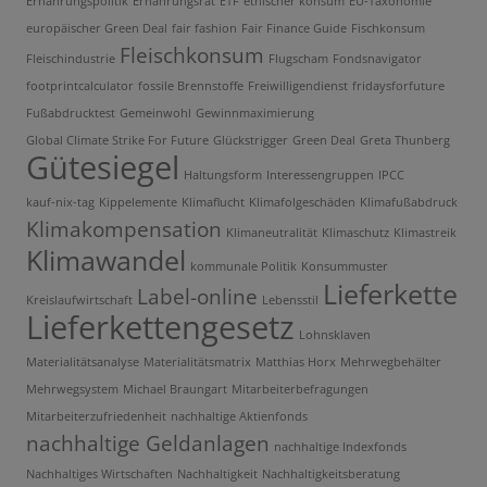
Ernährungspolitik
Ernährungsrat
ETF
ethischer konsum
EU-Taxonomie
europäischer Green Deal
fair fashion
Fair Finance Guide
Fischkonsum
Fleischkonsum
Fleischindustrie
Flugscham
Fondsnavigator
footprintcalculator
fossile Brennstoffe
Freiwilligendienst
fridaysforfuture
Fußabdrucktest
Gemeinwohl
Gewinnmaximierung
Global Climate Strike For Future
Glückstrigger
Green Deal
Greta Thunberg
Gütesiegel
Haltungsform
Interessengruppen
IPCC
kauf-nix-tag
Kippelemente
Klimaflucht
Klimafolgeschäden
Klimafußabdruck
Klimakompensation
Klimaneutralität
Klimaschutz
Klimastreik
Klimawandel
kommunale Politik
Konsummuster
Lieferkette
Label-online
Kreislaufwirtschaft
Lebensstil
Lieferkettengesetz
Lohnsklaven
Materialitätsanalyse
Materialitätsmatrix
Matthias Horx
Mehrwegbehälter
Mehrwegsystem
Michael Braungart
Mitarbeiterbefragungen
Mitarbeiterzufriedenheit
nachhaltige Aktienfonds
nachhaltige Geldanlagen
nachhaltige Indexfonds
Nachhaltiges Wirtschaften
Nachhaltigkeit
Nachhaltigkeitsberatung