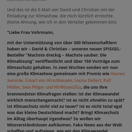
Und das ist die E-Mail von David und Christian mit der
Einladung zur Klimashow, die mich kürzlich erreichte.
(Keine Ahnung, wie ich in den Verteiler gekommen bin).
“Liebe Frau Vohrmann,
mit der Unterstützung von über 300 Wissenschaftlern
haben wir – David & Christian – unseren neuen SPIEGEL-
Besteller “Machste dreckig – Machste sauber: Die
Klimalösung” veröffentlicht und über 150 Vorträge zum
Klimaschutz gehalten. In zwei Wochen senden wir nun
eine große Klimashow gemeinsam mit Promis wie
Hannes
Jaenicke, Eckart von Hirschhausen, Louisa Dellert, Ralf
, die uns ihre
Möller, Sven Plöger und MrWissen2Go
brennendsten Klimafragen stellen: Ist der Klimawandel
wirklich menschengemacht? Ist es nicht ohnehin zu spät?
Ist Klimaschutz nicht viel zu teuer? Ist es nicht total egal
was das kleine Deutschland macht? Bringt Klimaschutz
im Alltag überhaupt irgendwas? So wollen wir
Missverständnissen aufräumen, Fake News aus der Welt
schaffen und aufzeigen, wie wir den Klimawandel