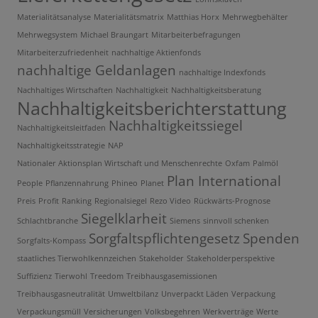
Materialitätsanalyse
Materialitätsmatrix
Matthias Horx
Mehrwegbehälter
Mehrwegsystem
Michael Braungart
Mitarbeiterbefragungen
Mitarbeiterzufriedenheit
nachhaltige Aktienfonds
nachhaltige Geldanlagen
nachhaltige Indexfonds
Nachhaltiges Wirtschaften
Nachhaltigkeit
Nachhaltigkeitsberatung
Nachhaltigkeitsberichterstattung
Nachhaltigkeitssiegel
Nachhaltigkeitsleitfaden
Nachhaltigkeitsstrategie
NAP
Nationaler Aktionsplan Wirtschaft und Menschenrechte
Oxfam
Palmöl
Plan International
People
Pflanzennahrung
Phineo
Planet
Preis
Profit
Ranking
Regionalsiegel
Rezo Video
Rückwärts-Prognose
Siegelklarheit
Schlachtbranche
Siemens
sinnvoll schenken
Sorgfaltspflichtengesetz
Spenden
Sorgfalts-Kompass
staatliches Tierwohlkennzeichen
Stakeholder
Stakeholderperspektive
Suffizienz
Tierwohl
Treedom
Treibhausgasemissionen
Treibhausgasneutralität
Umweltbilanz
Unverpackt Läden
Verpackung
Verpackungsmüll
Versicherungen
Volksbegehren
Werkverträge
Werte