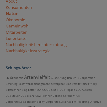
About
Konsumenten
Natur
Ökonomie
Gemeinwohl
Mitarbeiter
Lieferkette
Nachhaltigkeitsberichterstattung
Nachhaltigkeitsstrategie
Schlagwörter
Artenvielfalt
3D-Ökonomie
Ausbeutung
Banken
B Corporation
Berufung
Beschwerdemanagement
betterplace
Biodiversität
black friday
Blitzrechner
Blog-Letter
BUY GOOD STUFF
CO2 Abgabe
CO2 Ausstoß
CO2 Steuer
CO2-Bilanz
CO2-Rechner
Corona
Corona Virus
Corporate Social Responsibility
Corporate Sustainability Reporting Directive