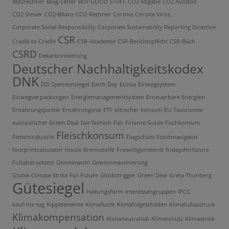
Blitzrechner
Blog-Letter
BUY GOOD STUFF
CO2 Abgabe
CO2 Ausstoß
CO2 Steuer
CO2-Bilanz
CO2-Rechner
Corona
Corona Virus
Corporate Social Responsibility
Corporate Sustainability Reporting Directive
CSR
Cradle to Cradle
CSR-Akademie
CSR-Berichtspflicht
CSR-Buch
CSRD
Dekarbonisierung
Deutscher Nachhaltigkeitskodex
DNK
DZI Spendensiegel
Earth Day
Ecosia
Einwegsystem
Einwegverpackungen
Energiemanagementsystem
Erneuerbare Energien
Ernährungspolitik
Ernährungsrat
ETF
ethischer konsum
EU-Taxonomie
europäischer Green Deal
fair fashion
Fair Finance Guide
Fischkonsum
Fleischkonsum
Fleischindustrie
Flugscham
Fondsnavigator
footprintcalculator
fossile Brennstoffe
Freiwilligendienst
fridaysforfuture
Fußabdrucktest
Gemeinwohl
Gewinnmaximierung
Global Climate Strike For Future
Glückstrigger
Green Deal
Greta Thunberg
Gütesiegel
Haltungsform
Interessengruppen
IPCC
kauf-nix-tag
Kippelemente
Klimaflucht
Klimafolgeschäden
Klimafußabdruck
Klimakompensation
Klimaneutralität
Klimaschutz
Klimastreik