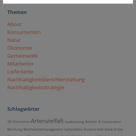
Themen
About
Konsumenten
Natur
Ökonomie
Gemeinwohl
Mitarbeiter
Lieferkette
Nachhaltigkeitsberichterstattung
Nachhaltigkeitsstrategie
Schlagwörter
Artenvielfalt
3D-Ökonomie
Ausbeutung
Banken
B Corporation
Berufung
Beschwerdemanagement
betterplace
Biodiversität
black friday