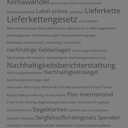
Klimawandel
kommunale Politik
Konsummuster
Lieferkette
Label-online
Kreislaufwirtschaft
Lebensstil
Lieferkettengesetz
Lohnsklaven
Materialitätsanalyse
Materialitätsmatrix
Matthias Horx
Mehrwegbehälter
Mehrwegsystem
Michael Braungart
Mitarbeiterbefragungen
Mitarbeiterzufriedenheit
nachhaltige Aktienfonds
nachhaltige Geldanlagen
nachhaltige Indexfonds
Nachhaltiges Wirtschaften
Nachhaltigkeit
Nachhaltigkeitsberatung
Nachhaltigkeitsberichterstattung
Nachhaltigkeitssiegel
Nachhaltigkeitsleitfaden
Nachhaltigkeitsstrategie
NAP
Nationaler Aktionsplan Wirtschaft und Menschenrechte
Oxfam
Palmöl
Plan International
People
Pflanzennahrung
Phineo
Planet
Preis
Profit
Ranking
Regionalsiegel
Rezo Video
Rückwärts-Prognose
Siegelklarheit
Schlachtbranche
Siemens
sinnvoll schenken
Sorgfaltspflichtengesetz
Spenden
Sorgfalts-Kompass
staatliches Tierwohlkennzeichen
Stakeholder
Stakeholderperspektive