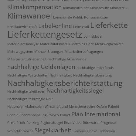
Klimakompensation
Klimaneutralität
Klimaschutz
Klimastreik
Klimawandel
kommunale Politik
Konsummuster
Lieferkette
Label-online
Kreislaufwirtschaft
Lebensstil
Lieferkettengesetz
Lohnsklaven
Materialitätsanalyse
Materialitätsmatrix
Matthias Horx
Mehrwegbehälter
Mehrwegsystem
Michael Braungart
Mitarbeiterbefragungen
Mitarbeiterzufriedenheit
nachhaltige Aktienfonds
nachhaltige Geldanlagen
nachhaltige Indexfonds
Nachhaltiges Wirtschaften
Nachhaltigkeit
Nachhaltigkeitsberatung
Nachhaltigkeitsberichterstattung
Nachhaltigkeitssiegel
Nachhaltigkeitsleitfaden
Nachhaltigkeitsstrategie
NAP
Nationaler Aktionsplan Wirtschaft und Menschenrechte
Oxfam
Palmöl
Plan International
People
Pflanzennahrung
Phineo
Planet
Preis
Profit
Ranking
Regionalsiegel
Rezo Video
Rückwärts-Prognose
Siegelklarheit
Schlachtbranche
Siemens
sinnvoll schenken