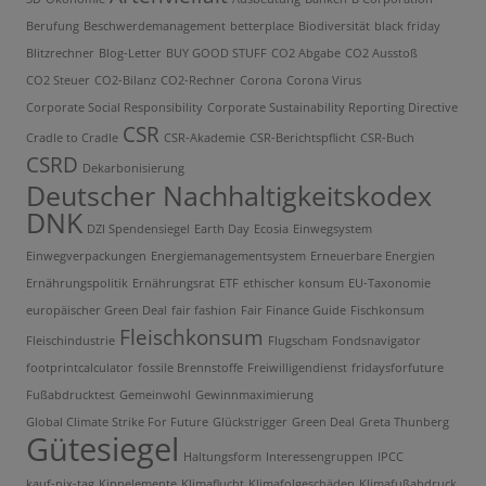
Berufung
Beschwerdemanagement
betterplace
Biodiversität
black friday
Blitzrechner
Blog-Letter
BUY GOOD STUFF
CO2 Abgabe
CO2 Ausstoß
CO2 Steuer
CO2-Bilanz
CO2-Rechner
Corona
Corona Virus
Corporate Social Responsibility
Corporate Sustainability Reporting Directive
CSR
Cradle to Cradle
CSR-Akademie
CSR-Berichtspflicht
CSR-Buch
CSRD
Dekarbonisierung
Deutscher Nachhaltigkeitskodex
DNK
DZI Spendensiegel
Earth Day
Ecosia
Einwegsystem
Einwegverpackungen
Energiemanagementsystem
Erneuerbare Energien
Ernährungspolitik
Ernährungsrat
ETF
ethischer konsum
EU-Taxonomie
europäischer Green Deal
fair fashion
Fair Finance Guide
Fischkonsum
Fleischkonsum
Fleischindustrie
Flugscham
Fondsnavigator
footprintcalculator
fossile Brennstoffe
Freiwilligendienst
fridaysforfuture
Fußabdrucktest
Gemeinwohl
Gewinnmaximierung
Global Climate Strike For Future
Glückstrigger
Green Deal
Greta Thunberg
Gütesiegel
Haltungsform
Interessengruppen
IPCC
kauf-nix-tag
Kippelemente
Klimaflucht
Klimafolgeschäden
Klimafußabdruck