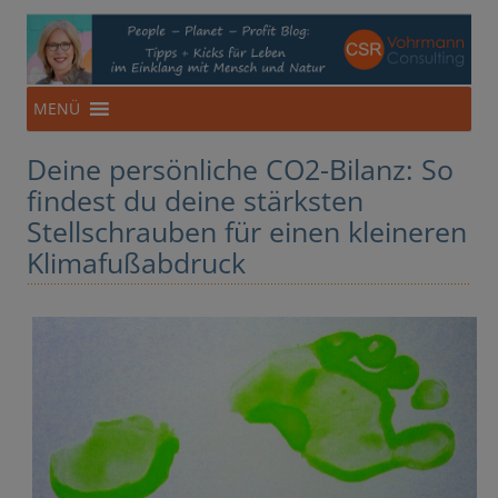
CSR-Beratung aus NRW
Für eine Ökonomie im Einklang mit Mensch und Natur
Zum
MENÜ
Inhalt
springen
Deine persönliche CO2-Bilanz: So
findest du deine stärksten
Stellschrauben für einen kleineren
Klimafußabdruck