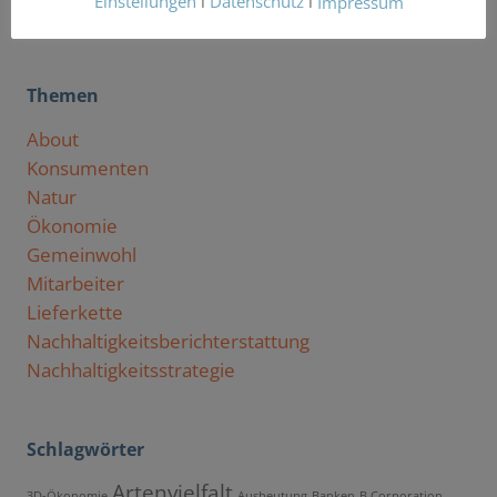
Einstellungen
l
Datenschutz
l
Impressum
Themen
About
Konsumenten
Natur
Ökonomie
Gemeinwohl
Mitarbeiter
Lieferkette
Nachhaltigkeitsberichterstattung
Nachhaltigkeitsstrategie
Schlagwörter
Artenvielfalt
3D-Ökonomie
Ausbeutung
Banken
B Corporation