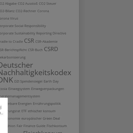
O2 Abgabe
CO2 Ausstoß
CO2 Steuer
O2-Bilanz
CO2-Rechner
Corona
orona Virus
orporate Social Responsibility
orporate Sustainability Reporting Directive
CSR
radle to Cradle
CSR-Akademie
CSRD
SR-Berichtspflicht
CSR-Buch
ekarbonisierung
Deutscher
Nachhaltigkeitskodex
DNK
DZI Spendensiegel
Earth Day
cosia
Einwegsystem
Einwegverpackungen
nergiemanagementsystem
rneuerbare Energien
Ernährungspolitik
d
rnährungsrat
ETF
ethischer konsum
..
U-Taxonomie
europäischer Green Deal
air fashion
Fair Finance Guide
Fischkonsum