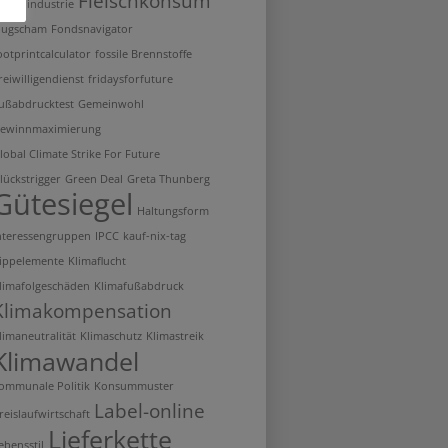
Fleischkonsum
leischindustrie
lugscham
Fondsnavigator
ootprintcalculator
fossile Brennstoffe
reiwilligendienst
fridaysforfuture
ußabdrucktest
Gemeinwohl
ewinnmaximierung
lobal Climate Strike For Future
lückstrigger
Green Deal
Greta Thunberg
Gütesiegel
Haltungsform
nteressengruppen
IPCC
kauf-nix-tag
ippelemente
Klimaflucht
limafolgeschäden
Klimafußabdruck
Klimakompensation
limaneutralität
Klimaschutz
Klimastreik
Klimawandel
ommunale Politik
Konsummuster
Label-online
reislaufwirtschaft
Lieferkette
ebensstil