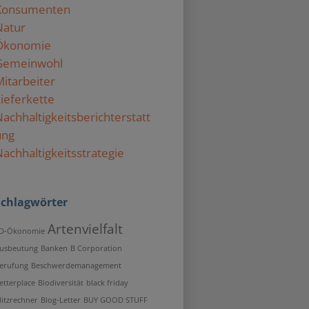
Konsumenten
Natur
Ökonomie
Gemeinwohl
itarbeiter
ieferkette
achhaltigkeitsberichterstatt
ung
achhaltigkeitsstrategie
Schlagwörter
Artenvielfalt
D-Ökonomie
usbeutung
Banken
B Corporation
erufung
Beschwerdemanagement
etterplace
Biodiversität
black friday
litzrechner
Blog-Letter
BUY GOOD STUFF