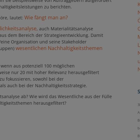
enn sie beispielsweise von Auftraggebern aufgefordert
altigkeitsleistungen zu berichten.
Wie fängt man an?
öre, lautet:
ichkeitsanalyse
, auch Materialitätsanalyse
l aus dem Bereich der Strategieentwicklung. Damit
M
eine Organisation und seine Stakeholder
L
wesentlichen
Nachhaltigkeitsthemen
ruppen)
N
 wenn aus potenziell 100 möglichen
N
eise nur 20 mit hoher Relevanz herausgefiltert
 zu fokussieren, sowohl bei der
als auch bei der Nachhaltigkeitsstrategie.
itsanalyse ab? Wie wird das Wesentliche aus der Fülle
tigkeitsthemen herausgefiltert?
3
A
B
b
B