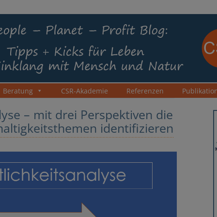
Mensch und Natur
s NRW
Zum
Beratung
CSR-Akademie
Referenzen
Publikatio
Inhalt
springen
yse – mit drei Perspektiven die
altigkeitsthemen identifizieren