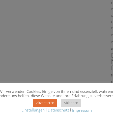
C
C
C
C
C
C
C
D
E
E
E
Wir verwenden Cookies. Einige von ihnen sind essenziell, währen
E
ndere uns helfen, diese Website und Ihre Erfahrung zu verbessern
E
Akzeptieren
Ablehnen
f
Einstellungen
l
Datenschutz
l
Impressum