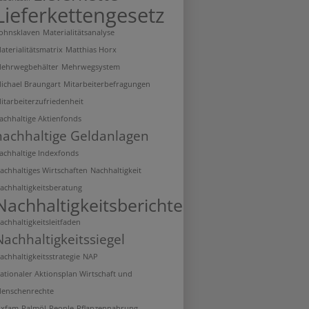
Lieferkettengesetz
ohnsklaven
Materialitätsanalyse
aterialitätsmatrix
Matthias Horx
ehrwegbehälter
Mehrwegsystem
ichael Braungart
Mitarbeiterbefragungen
itarbeiterzufriedenheit
achhaltige Aktienfonds
nachhaltige Geldanlagen
achhaltige Indexfonds
achhaltiges Wirtschaften
Nachhaltigkeit
achhaltigkeitsberatung
Nachhaltigkeitsberichterstattung
achhaltigkeitsleitfaden
Nachhaltigkeitssiegel
achhaltigkeitsstrategie
NAP
ationaler Aktionsplan Wirtschaft und
enschenrechte
xfam
Palmöl
People
Pflanzennahrung