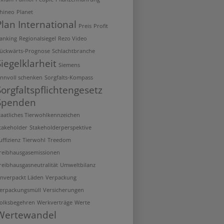
hineo
Planet
Plan International
Preis
Profit
anking
Regionalsiegel
Rezo Video
ückwärts-Prognose
Schlachtbranche
Siegelklarheit
Siemens
innvoll schenken
Sorgfalts-Kompass
Sorgfaltspflichtengesetz
Spenden
taatliches Tierwohlkennzeichen
takeholder
Stakeholderperspektive
uffizienz
Tierwohl
Treedom
reibhausgasemissionen
reibhausgasneutralität
Umweltbilanz
nverpackt Läden
Verpackung
erpackungsmüll
Versicherungen
olksbegehren
Werkverträge
Werte
Wertewandel