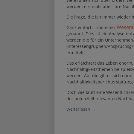
Viele fühlen sich überfordert, w
werden, erstmals über ihre Nachh
Die Frage, die ich immer wieder h
Wesentl
Ganz einfach – mit einer
genannt. Dies ist ein Analysetoo
werden die für ein Unternehmen/
(Interessengruppen/Anspruchsg
ermittelt.
Das erleichtert das Leben enorm,
Nachhaltigkeitsthemen beispielsw
werden. Auf die gilt es sich dann
Nachhaltigkeitsberichterstattung 
Doch wie läuft eine Wesentlichke
der potenziell relevanten Nachhal
Weiterlesen
→