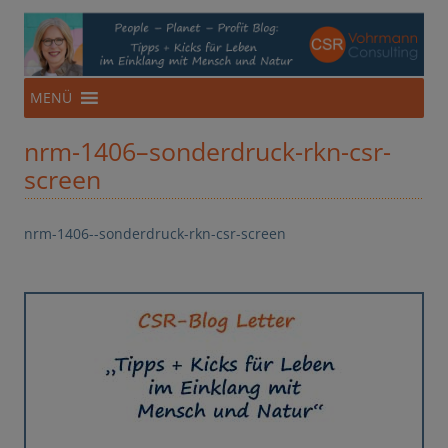
CSR-Beratung aus NRW
Für eine Ökonomie im Einklang mit Mensch und Natur
Zum
MENÜ
Inhalt
springen
nrm-1406–sonderdruck-rkn-csr-
screen
nrm-1406--sonderdruck-rkn-csr-screen