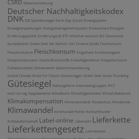
CSRD
Dekarbonisierung
Deutscher Nachhaltigkeitskodex
DNK
DZI Spendensiegel
Earth Day
Ecosia
Einwegsystem
Einwegverpackungen
Energiemanagementsystem
Erneuerbare Energien
Ernährungspolitik
Ernährungsrat
ETF
ethischer konsum
EU-Taxonomie
europäischer Green Deal
fair fashion
Fair Finance Guide
Fischkonsum
Fleischkonsum
Fleischindustrie
Flugscham
Fondsnavigator
footprintcalculator
fossile Brennstoffe
Freiwilligendienst
fridaysforfuture
Fußabdrucktest
Gemeinwohl
Gewinnmaximierung
Global Climate Strike For Future
Glückstrigger
Green Deal
Greta Thunberg
Gütesiegel
Haltungsform
Interessengruppen
IPCC
kauf-nix-tag
Kippelemente
Klimaflucht
Klimafolgeschäden
Klimafußabdruck
Klimakompensation
Klimaneutralität
Klimaschutz
Klimastreik
Klimawandel
kommunale Politik
Konsummuster
Lieferkette
Label-online
Kreislaufwirtschaft
Lebensstil
Lieferkettengesetz
Lohnsklaven
Materialitätsanalyse
Materialitätsmatrix
Matthias Horx
Mehrwegbehälter