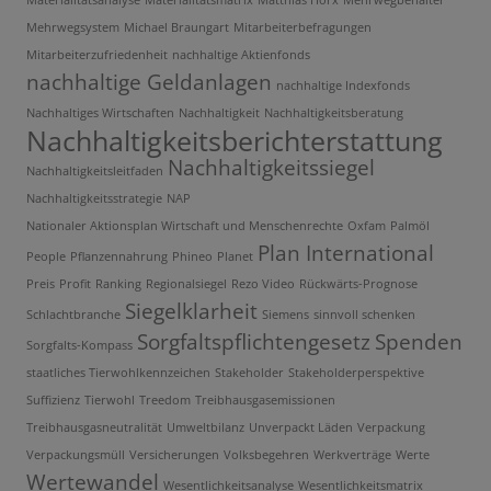
Mehrwegsystem
Michael Braungart
Mitarbeiterbefragungen
Mitarbeiterzufriedenheit
nachhaltige Aktienfonds
nachhaltige Geldanlagen
nachhaltige Indexfonds
Nachhaltiges Wirtschaften
Nachhaltigkeit
Nachhaltigkeitsberatung
Nachhaltigkeitsberichterstattung
Nachhaltigkeitssiegel
Nachhaltigkeitsleitfaden
Nachhaltigkeitsstrategie
NAP
Nationaler Aktionsplan Wirtschaft und Menschenrechte
Oxfam
Palmöl
Plan International
People
Pflanzennahrung
Phineo
Planet
Preis
Profit
Ranking
Regionalsiegel
Rezo Video
Rückwärts-Prognose
Siegelklarheit
Schlachtbranche
Siemens
sinnvoll schenken
Sorgfaltspflichtengesetz
Spenden
Sorgfalts-Kompass
staatliches Tierwohlkennzeichen
Stakeholder
Stakeholderperspektive
Suffizienz
Tierwohl
Treedom
Treibhausgasemissionen
Treibhausgasneutralität
Umweltbilanz
Unverpackt Läden
Verpackung
Verpackungsmüll
Versicherungen
Volksbegehren
Werkverträge
Werte
Wertewandel
Wesentlichkeitsanalyse
Wesentlichkeitsmatrix