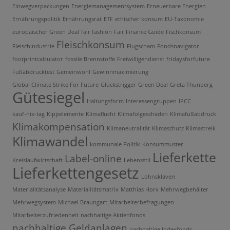
Einwegverpackungen
Energiemanagementsystem
Erneuerbare Energien
Ernährungspolitik
Ernährungsrat
ETF
ethischer konsum
EU-Taxonomie
europäischer Green Deal
fair fashion
Fair Finance Guide
Fischkonsum
Fleischkonsum
Fleischindustrie
Flugscham
Fondsnavigator
footprintcalculator
fossile Brennstoffe
Freiwilligendienst
fridaysforfuture
Fußabdrucktest
Gemeinwohl
Gewinnmaximierung
Global Climate Strike For Future
Glückstrigger
Green Deal
Greta Thunberg
Gütesiegel
Haltungsform
Interessengruppen
IPCC
kauf-nix-tag
Kippelemente
Klimaflucht
Klimafolgeschäden
Klimafußabdruck
Klimakompensation
Klimaneutralität
Klimaschutz
Klimastreik
Klimawandel
kommunale Politik
Konsummuster
Lieferkette
Label-online
Kreislaufwirtschaft
Lebensstil
Lieferkettengesetz
Lohnsklaven
Materialitätsanalyse
Materialitätsmatrix
Matthias Horx
Mehrwegbehälter
Mehrwegsystem
Michael Braungart
Mitarbeiterbefragungen
Mitarbeiterzufriedenheit
nachhaltige Aktienfonds
nachhaltige Geldanlagen
nachhaltige Indexfonds