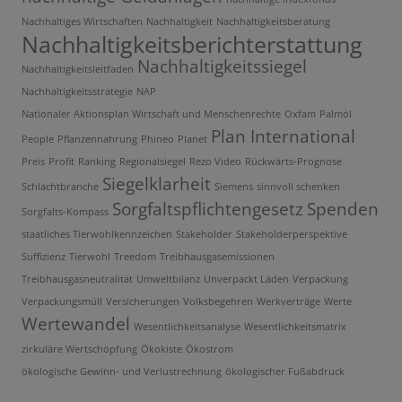
Nachhaltiges Wirtschaften
Nachhaltigkeit
Nachhaltigkeitsberatung
Nachhaltigkeitsberichterstattung
Nachhaltigkeitssiegel
Nachhaltigkeitsleitfaden
Nachhaltigkeitsstrategie
NAP
Nationaler Aktionsplan Wirtschaft und Menschenrechte
Oxfam
Palmöl
Plan International
People
Pflanzennahrung
Phineo
Planet
Preis
Profit
Ranking
Regionalsiegel
Rezo Video
Rückwärts-Prognose
Siegelklarheit
Schlachtbranche
Siemens
sinnvoll schenken
Sorgfaltspflichtengesetz
Spenden
Sorgfalts-Kompass
staatliches Tierwohlkennzeichen
Stakeholder
Stakeholderperspektive
Suffizienz
Tierwohl
Treedom
Treibhausgasemissionen
Treibhausgasneutralität
Umweltbilanz
Unverpackt Läden
Verpackung
Verpackungsmüll
Versicherungen
Volksbegehren
Werkverträge
Werte
Wertewandel
Wesentlichkeitsanalyse
Wesentlichkeitsmatrix
zirkuläre Wertschöpfung
Ökokiste
Ökostrom
ökologische Gewinn- und Verlustrechnung
ökologischer Fußabdruck