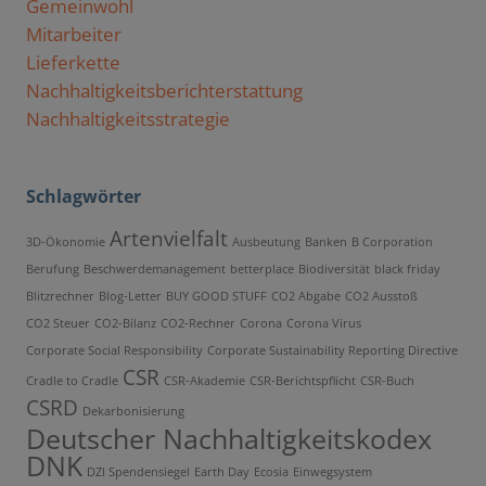
Gemeinwohl
Mitarbeiter
Lieferkette
Nachhaltigkeitsberichterstattung
Nachhaltigkeitsstrategie
Schlagwörter
Artenvielfalt
3D-Ökonomie
Ausbeutung
Banken
B Corporation
Berufung
Beschwerdemanagement
betterplace
Biodiversität
black friday
Blitzrechner
Blog-Letter
BUY GOOD STUFF
CO2 Abgabe
CO2 Ausstoß
CO2 Steuer
CO2-Bilanz
CO2-Rechner
Corona
Corona Virus
Corporate Social Responsibility
Corporate Sustainability Reporting Directive
CSR
Cradle to Cradle
CSR-Akademie
CSR-Berichtspflicht
CSR-Buch
CSRD
Dekarbonisierung
Deutscher Nachhaltigkeitskodex
DNK
DZI Spendensiegel
Earth Day
Ecosia
Einwegsystem