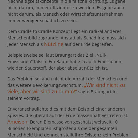
Nachhaltigkeitskonzepte in die falsche Richtung. Es gehe
nicht darum, immer effizienter zu werden. Es gehe auch
nicht darum, als Mensch oder Wirtschaftsunternehmen
immer weniger schädlich zu sein.
Dem Cradle to Cradle Konzept liegt ein radikal anderes
Menschenbild zugrunde. Anstatt als Schädling muss sich
Nützling
jeder Mensch als
auf der Erde begreifen.
Beispielsweise sei laut Braungart das Ziel „Null-
Emissionen“ falsch. Ein Baum habe ja auch Emissionen,
wie den Sauerstoff, der aber absolut nützlich ist.
Das Problem sei auch nicht die Anzahl der Menschen und
„Wir sind nicht zu
das weitere Bevölkerungswachstum.
viele, aber wir sind zu dumm!“
sagte Braungart in
seinem Vortrag.
Er veranschaulichte dies mit dem Beispiel einer anderen
Spezies, die überall auf der Erde massenhaft vertreten ist:
Ameisen
. Deren Biomasse von geschätzt weltweit 10
Billionen Exemplaren ist größer als die der gesamten
Menschheit! Und dennoch stellt ihre Existenz kein Problem