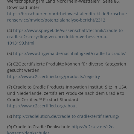
Wertschöpfung im Land Nordrhein-Westfalen“, Seite 86,
Download unter
https://broschueren.nordrheinwestfalendirekt.de/broschue
renservice/mwide/potenzialanalyse-bericht/2312
(4)
https://www.spiegel.de/wissenschaft/technik/cradle-to-
cradle-c2c-recycling-von-produkten-verbessern-a-
1013199.html
(5)
https://www.trigema.de/nachhaltigkeit/cradle-to-cradle/
(6) C2C zertifizierte Produkte können für diverse Kategorien
gesucht werden
https://www.c2ccertified.org/products/registry
(7) Cradle to Cradle Products Innovation Institut, Sitz in USA
und Niederlande, zertifiziert Produkte nach dem Cradle to
Cradle Certified™ Product Standard.
https://www.c2ccertified.org/about
(8)
http://cradlelution.de/cradle-to-cradle/zertifizierung/
(9) Cradle to Cradle Denkschule
https://c2c-ev.de/c2c-
konzept/denkschule/